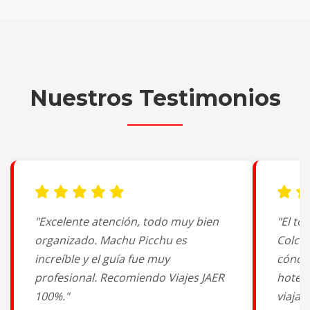
Nuestros Testimonios
"Excelente atención, todo muy bien
"El to
organizado. Machu Picchu es
Colca 
increíble y el guía fue muy
cóndor
profesional. Recomiendo Viajes JAER
hotel
100%."
viajar 