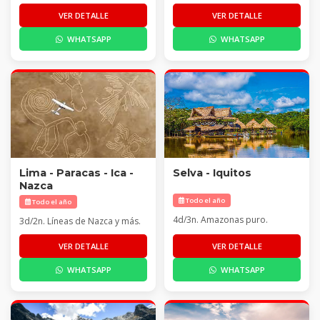
VER DETALLE
VER DETALLE
WHATSAPP
WHATSAPP
Lima - Paracas - Ica -
Selva - Iquitos
Nazca
Todo el año
Todo el año
4d/3n. Amazonas puro.
3d/2n. Líneas de Nazca y más.
VER DETALLE
VER DETALLE
WHATSAPP
WHATSAPP