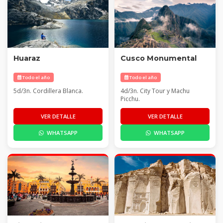
Huaraz
Cusco Monumental
Todo el año
Todo el año
5d/3n. Cordillera Blanca.
4d/3n. City Tour y Machu
Picchu.
VER DETALLE
VER DETALLE
WHATSAPP
WHATSAPP