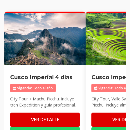
Cusco Imperial 4 días
Cusco Imperia
Vigencia: Todo el año
Vigencia: Todo el 
City Tour + Machu Picchu. Incluye
City Tour, Valle Sa
tren Expedition y guía profesional.
Picchu. Incluye almu
VER DETALLE
VER DE