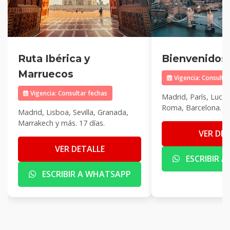
Ruta Ibérica y
Bienvenidos 
Marruecos
Vigencia: Consultar
Vigencia: Consultar fechas
Madrid, París, Lucer
Roma, Barcelona. 17
Madrid, Lisboa, Sevilla, Granada,
Marrakech y más. 17 días.
VER DE
VER DETALLE
ESCRIBIR 
ESCRIBIR A WHATSAPP