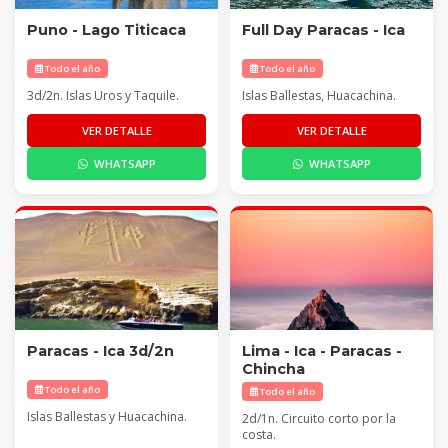
Puno - Lago Titicaca
Full Day Paracas - Ica
Todo el año
Todo el año
3d/2n. Islas Uros y Taquile.
Islas Ballestas, Huacachina.
VER DETALLE
VER DETALLE
WHATSAPP
WHATSAPP
Paracas - Ica 3d/2n
Lima - Ica - Paracas -
Chincha
Todo el año
Todo el año
Islas Ballestas y Huacachina.
2d/1n. Circuito corto por la
costa.